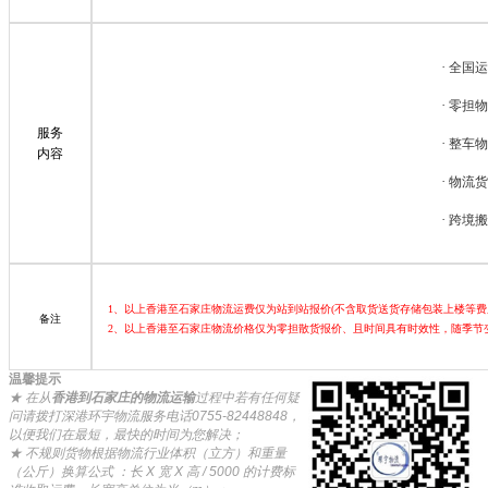
·
全国运
·
零担物
服务
·
整车物
内容
·
物流货
·
跨境搬
1、以上香港至石家庄物流运费仅为站到站报价(不含取货送货存储包装上楼等
备注
2、以上香港至石家庄物流价格仅为零担散货报价、且时间具有时效性，随季节
温馨提示
★ 在从
香港到石家庄的物流运输
过程中若有任何疑
问请拨打深港环宇物流服务电话0755-82448848，
以便我们在最短，最快的时间为您解决；
★ 不规则货物根据物流行业体积（立方）和重量
（公斤）换算公式 ：长 X 宽 X 高 / 5000 的计费标