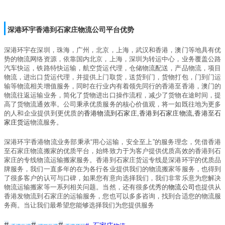
深港环宇香港到石家庄物流公司平台优势
深港环宇在深圳，珠海，广州，北京，上海，武汉和香港，澳门等地具有优
势的物流网络资源，依靠国内北京，上海，深圳为转运中心，业务覆盖公路
汽车快运，铁路特快运输，航空货运代理，仓储物流配送，产品物流，项目
物流，进出口货运代理，并提供上门取货，送货到门，货物打包，门到门运
输等物流相关增值服务，同时在行业内有着领先同行的香港至香港，澳门的
物流往返运输业务，简化了货物进出口操作流程，减少了货物在途时间，提
高了货物流通效率。公司秉承优质服务的核心价值观，将一如既往地为更多
的人和企业提供到更优质的
香港物流到石家庄
,
香港到石家庄
物流
,
香港至石
家庄
货运
物流服务。
深港环宇香港物流业务部秉承
“
用心运输，安全至上
”
的服务理念，凭借香港
至石家庄物流搬家的优质平台，始终致力于为客户提供优质高效的香港到石
家庄的专线物流运输搬家服务。香港到石家庄货运专线是深港环宇的优质品
牌服务，我们一直多年的在为各行各业提供我们的物流搬家等服务，也得到
了很多客户的认可与口碑，如果您有意向选择我们，我们非常乐意为您解决
物流运输搬家等一系列相关问题。当然，还有很多优秀的
物流公司
也提供从
香港发物流到石家庄的运输服务，您也可以多多咨询，找到合适您的物流服
务商。当让我们最希望您能够选择我们为您提供服务