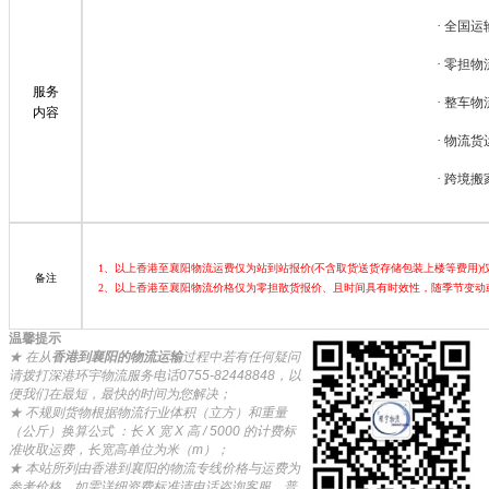
·
全国运
·
零担物
服务
·
整车物
内容
·
物流货
·
跨境搬
1、以上香港至襄阳物流运费仅为站到站报价(不含取货送货存储包装上楼等费用
备注
2、以上香港至襄阳物流价格仅为零担散货报价、且时间具有时效性，随季节变动
温馨提示
★ 在从
香港到襄阳的物流运输
过程中若有任何疑问
请拨打深港环宇物流服务电话0755-82448848，以
便我们在最短，最快的时间为您解决；
★ 不规则货物根据物流行业体积（立方）和重量
（公斤）换算公式 ：长 X 宽 X 高 / 5000 的计费标
准收取运费，长宽高单位为米（m）；
★ 本站所列由
香港到襄阳的物流专线
价格与运费为
参考价格，如需详细资费标准请电话咨询客服。普