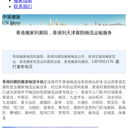
搬家指南
联系我们
中港搬家
CN Move
香港搬家到襄阳，香港到天津襄阳物流运输服务
香港搬家物流到襄阳，香港到襄阳搬家物流公司，香港至襄阳搬家货
13076921176 拨
运，香港搬家发货运到襄阳运输，香港搬家到襄阳。
打服务电话
香港到襄阳搬家物流专线
是
深港环宇
香港物流业务部推出的专业运营香港至
襄阳直达搬家物流运输业务，经过多年的运营和发展，香港到襄阳物流专线
已成为
深港环宇
物流的优质物流品牌专线之一。香港可上门取件区域香港、
香港岛：中西区、湾仔区、东区、南区；九龙半岛：油尖旺区、深水埗区、
九龙城区、黄大仙区、观塘区；新界：北区、大埔区、沙田区、西贡区、荃
湾区、屯门区、元朗区、葵青区、离岛区，襄阳可送货到门区域襄阳、襄城
区、樊城区、襄州区、老河口市、枣阳市、宜城市、南漳县、谷城县、保康
县