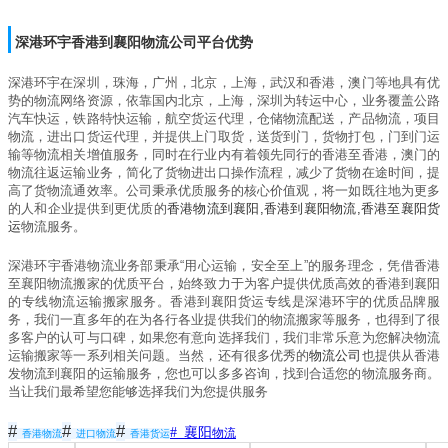
深港环宇香港到襄阳物流公司平台优势
深港环宇在深圳，珠海，广州，北京，上海，武汉和香港，澳门等地具有优
势的物流网络资源，依靠国内北京，上海，深圳为转运中心，业务覆盖公路
汽车快运，铁路特快运输，航空货运代理，仓储物流配送，产品物流，项目
物流，进出口货运代理，并提供上门取货，送货到门，货物打包，门到门运
输等物流相关增值服务，同时在行业内有着领先同行的香港至香港，澳门的
物流往返运输业务，简化了货物进出口操作流程，减少了货物在途时间，提
高了货物流通效率。公司秉承优质服务的核心价值观，将一如既往地为更多
的人和企业提供到更优质的
香港物流到襄阳
,
香港到襄阳
物流
,
香港至襄阳
货
运
物流服务。
深港环宇香港物流业务部秉承
“
用心运输，安全至上
”
的服务理念，凭借香港
至襄阳物流搬家的优质平台，始终致力于为客户提供优质高效的香港到襄阳
的专线物流运输搬家服务。香港到襄阳货运专线是深港环宇的优质品牌服
务，我们一直多年的在为各行各业提供我们的物流搬家等服务，也得到了很
多客户的认可与口碑，如果您有意向选择我们，我们非常乐意为您解决物流
运输搬家等一系列相关问题。当然，还有很多优秀的
物流公司
也提供从香港
发物流到襄阳的运输服务，您也可以多多咨询，找到合适您的物流服务商。
当让我们最希望您能够选择我们为您提供服务
#
#
#
# 襄阳
物流
香港物流
进口物流
香港货运