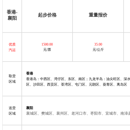
香港-
起步价格
重量报价
襄阳
优质
1500.00
35.00
元/票
元/公斤
汽运
香港
取货
香港岛：中西区、湾仔区、东区、南区；九龙半岛：油尖旺区、深
区域
区、沙田区、西贡区、荃湾区、屯门区、元朗区、葵青区、离岛区
送货
襄阳
襄城区、樊城区、襄州区、老河口市、枣阳市、宜城市、南漳
区域