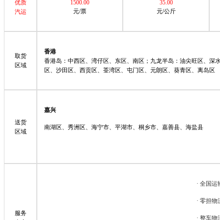
优质
1500.00
35.00
元/票
元/公斤
汽运
香港
取货
香港岛：中西区、湾仔区、东区、南区；九龙半岛：油尖旺区、深
区域
区、沙田区、西贡区、荃湾区、屯门区、元朗区、葵青区、离岛区
嘉兴
送货
南湖区、秀洲区、海宁市、平湖市、桐乡市、嘉善县、海盐县
区域
·
全国运
·
零担物
服务
·
整车物