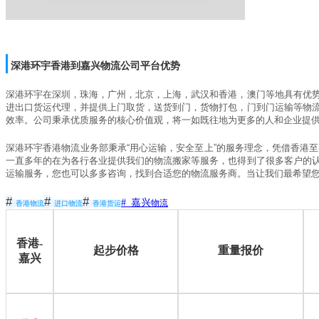
深港环宇香港到嘉兴物流公司平台优势
深港环宇在深圳，珠海，广州，北京，上海，武汉和香港，澳门等地具有优
进出口货运代理，并提供上门取货，送货到门，货物打包，门到门运输等物
效率。公司秉承优质服务的核心价值观，将一如既往地为更多的人和企业提
深港环宇香港物流业务部秉承
“
用心运输，安全至上
”
的服务理念，凭借香港至
一直多年的在为各行各业提供我们的物流搬家等服务，也得到了很多客户的
运输服务，您也可以多多咨询，找到合适您的物流服务商。当让我们最希望
#
#
#
# 嘉兴
物流
香港物流
进口物流
香港货运
香港-
起步价格
重量报价
嘉兴