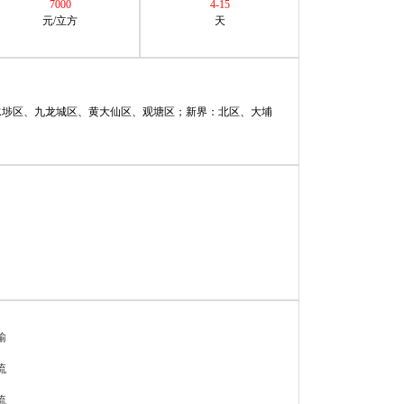
7000
4-15
元/立方
天
水埗区、九龙城区、黄大仙区、观塘区；新界：北区、大埔
输
流
流