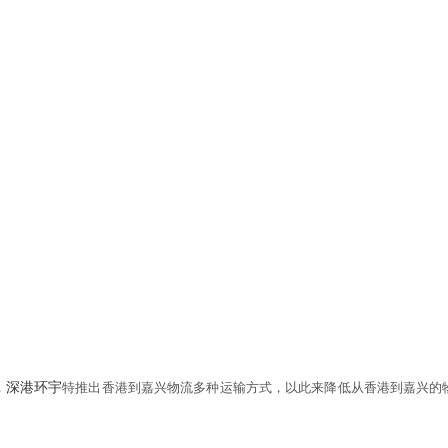
，
深港环宇
特推出
香港到嘉兴物流
多种运输方式，以此来降低从香港到嘉兴的