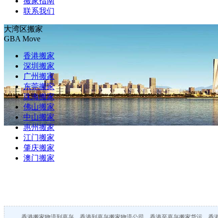
搬家指南
联系我们
大湾区搬家
GBA Move
香港搬家
深圳搬家
广州搬家
东莞搬家
珠海搬家
佛山搬家
中山搬家
惠州搬家
江门搬家
肇庆搬家
澳门搬家
香港搬家物流到嘉兴，香港到嘉兴搬家物流公司，香港至嘉兴搬家货运，香