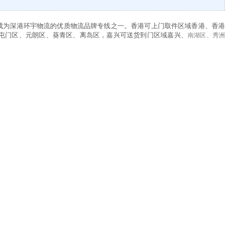
成为
深港环宇
物流的优质物流品牌专线之一。香港可上门取件区域香港、香港
屯门区、元朗区、葵青区、离岛区，嘉兴可送货到门区域嘉兴、
南湖区、秀洲