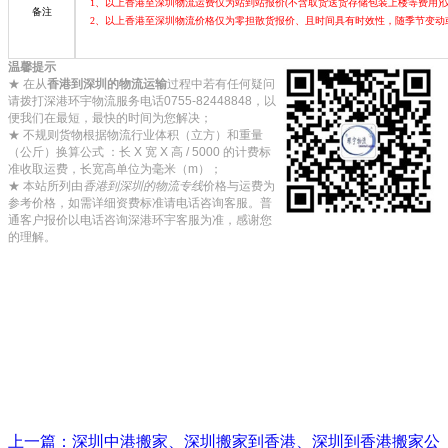
1、以上香港至深圳物流运费仅为站到站报价(不含取货送货存储包装上楼等费用
备注
2、以上香港至深圳物流价格仅为零担散货报价、且时间具有时效性，随季节变动
温馨提示
★ 在从
香港到深圳的物流运输
过程中若有任何疑问
请拨打深港环宇物流服务电话0755-82448848，以
便我们在最短，最快的时间为您解决；
★ 不规则货物根据物流行业体积（立方）和重量
（公斤）换算公式 ：长 X 宽 X 高 / 5000 的计费标
准收取运费，长宽高单位为毫米（m）；
★ 本站所列由
香港到深圳的物流专线
价格与运费为
参考价格，如需详细资费标准请电话咨询客服。普
通客户报价以电话咨询深港环宇客服为准，感谢您
的理解。
上一篇：深圳中港搬家、深圳搬家到香港、深圳到香港搬家公