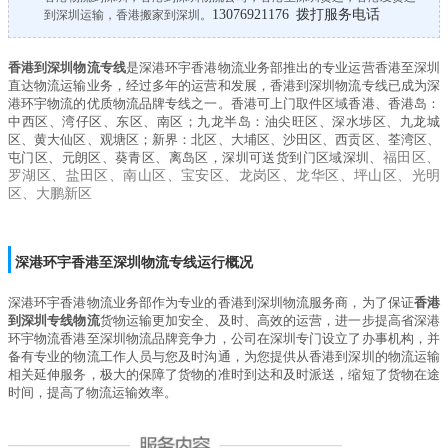
13076921176 拨打服务电话
到深圳运输，香港搬家到深圳。
香港到深圳物流专线
是
深港环宇
香港物流业务部推出的专业运营香港至深圳
直达物流运输业务，经过多年的运营和发展，香港到深圳物流专线已成为
深
港环宇
物流的优质物流品牌专线之一。香港可上门取件区域香港、香港岛：
中西区、湾仔区、东区、南区；九龙半岛：油尖旺区、深水埗区、九龙城
区、黄大仙区、观塘区；新界：北区、大埔区、沙田区、西贡区、荃湾区、
屯门区、元朗区、葵青区、离岛区，深圳可送货到门区域深圳、
福田区、
罗湖区、盐田区、南山区、宝安区、龙岗区、龙华区、坪山区、光明
区、大鹏新区
深港环宇
香港至深圳物流专线运行概况
深港环宇
香港物流业务部作为专业的香港到深圳物流服务商，为了保证
香港
到深圳专线物流
货物运输更加安全、及时、高效的运营，进一步提高省深港
环宇物流香港至深圳物流品牌竞争力，公司在深圳专门设立了办事机构，并
备有专业的物流工作人员与您及时沟通，为您提供从香港到深圳的物流运输
相关延伸服务，极大的保障了货物的准时到达和及时派送，缩短了货物在途
时间，提高了物流运输效率。