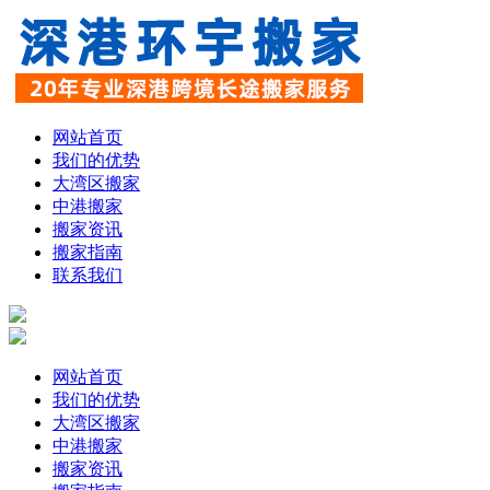
网站首页
我们的优势
大湾区搬家
中港搬家
搬家资讯
搬家指南
联系我们
网站首页
我们的优势
大湾区搬家
中港搬家
搬家资讯