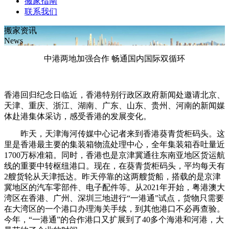
搬家指南
联系我们
搬家资讯
News
中港两地加强合作 畅通国内国际双循环
香港回归纪念日临近，香港特别行政区政府新闻处邀请北京、
天津、重庆、浙江、湖南、广东、山东、贵州、河南的新闻媒
体赴港集体采访，感受香港的发展变化。
昨天，天津海河传媒中心记者来到香港葵青货柜码头。这
里是香港最主要的集装箱物流处理中心，全年集装箱吞吐量近
1700万标准箱。同时，香港也是京津冀通往东南亚地区货运航
线的重要中转枢纽港口。现在，在葵青货柜码头，平均每天有
2艘货轮从天津抵达。昨天停靠的这两艘货船，搭载的是京津
冀地区的汽车零部件、电子配件等。从2021年开始，粤港澳大
湾区在香港、广州、深圳三地进行“一港通”试点，货物只需要
在大湾区的一个港口办理海关手续，到其他港口不必再查验。
今年，“一港通”的合作港口又扩展到了40多个海港和河港，大