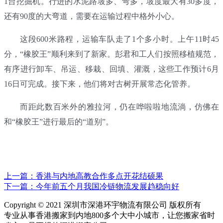
1台挖掘机。行进的水泥路坡多、弯多，坡度最大有30多度，
还有90度的大弯道，需要在运输过程中格外小心。
这段600米路程，运输车队走了1个多小时。上午11时45
分，“橡胶王”顺利来到了新家。彭君和工人们按照移植规范，
有序进行卸车、吊运、移栽、回填、灌溉，这些工作预计6月
16日可完成。接下来，他们将对古树开展常态化管养。
而距此数百米外的雅拉河，仍在哗啦啦地流淌，仿佛在
和“橡胶王”进行最后的“道别”。
上一篇：香港与内地高教合作多点开花结硕果
下一篇：今年前五个月我国冷链物流发展趋稳向好
Copyright © 2021 深圳市深港环宇物流有限公司 版权所有
专业从事香港搬家到内地800多个大中小城市，让您搬家省时