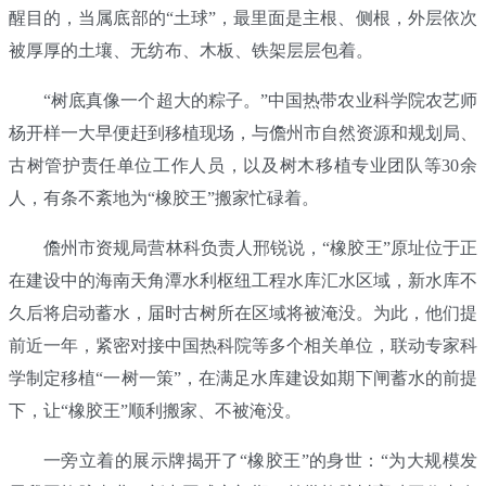
醒目的，当属底部的“土球”，最里面是主根、侧根，外层依次
被厚厚的土壤、无纺布、木板、铁架层层包着。
“树底真像一个超大的粽子。”中国热带农业科学院农艺师
杨开样一大早便赶到移植现场，与儋州市自然资源和规划局、
古树管护责任单位工作人员，以及树木移植专业团队等30余
人，有条不紊地为“橡胶王”搬家忙碌着。
儋州市资规局营林科负责人邢锐说，“橡胶王”原址位于正
在建设中的海南天角潭水利枢纽工程水库汇水区域，新水库不
久后将启动蓄水，届时古树所在区域将被淹没。为此，他们提
前近一年，紧密对接中国热科院等多个相关单位，联动专家科
学制定移植“一树一策”，在满足水库建设如期下闸蓄水的前提
下，让“橡胶王”顺利搬家、不被淹没。
一旁立着的展示牌揭开了“橡胶王”的身世：“为大规模发