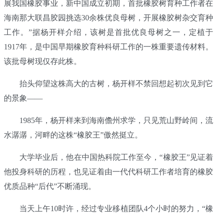
展我国橡胶事业，新中国成立初期，首批橡胶树育种工作者在
海南那大联昌胶园挑选30余株优良母树，开展橡胶树杂交育种
工作。”据杨开样介绍，该树是首批优良母树之一，定植于
1917年，是中国早期橡胶育种科研工作的一株重要遗传材料。
该批母树现仅存此株。
抬头仰望这株高大的古树，杨开样不禁回想起初次见到它
的景象——
1985年，杨开样来到海南儋州求学，只见荒山野岭间，流
水潺潺，河畔的这株“橡胶王”傲然挺立。
大学毕业后，他在中国热科院工作至今，“橡胶王”见证着
他投身科研的历程，也见证着由一代代科研工作者培育的橡胶
优质品种“后代”不断涌现。
当天上午10时许，经过专业移植团队4个小时的努力，“橡