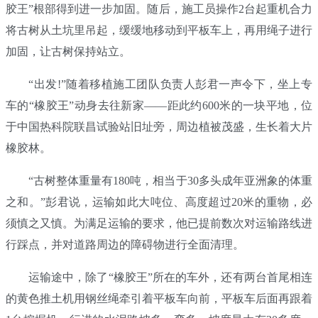
胶王”根部得到进一步加固。随后，施工员操作2台起重机合力
将古树从土坑里吊起，缓缓地移动到平板车上，再用绳子进行
加固，让古树保持站立。
“出发!”随着移植施工团队负责人彭君一声令下，坐上专
车的“橡胶王”动身去往新家——距此约600米的一块平地，位
于中国热科院联昌试验站旧址旁，周边植被茂盛，生长着大片
橡胶林。
“古树整体重量有180吨，相当于30多头成年亚洲象的体重
之和。”彭君说，运输如此大吨位、高度超过20米的重物，必
须慎之又慎。为满足运输的要求，他已提前数次对运输路线进
行踩点，并对道路周边的障碍物进行全面清理。
运输途中，除了“橡胶王”所在的车外，还有两台首尾相连
的黄色推土机用钢丝绳牵引着平板车向前，平板车后面再跟着