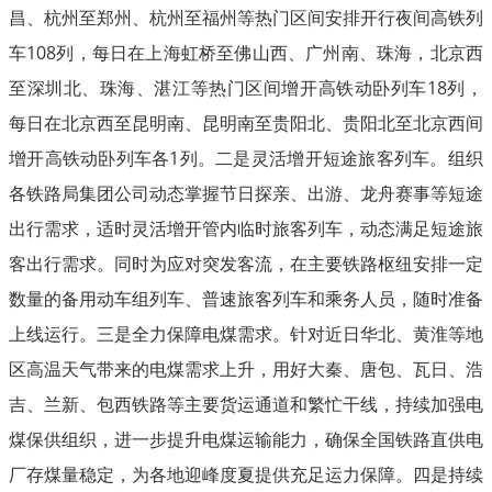
昌、杭州至郑州、杭州至福州等热门区间安排开行夜间高铁列
车108列，每日在上海虹桥至佛山西、广州南、珠海，北京西
至深圳北、珠海、湛江等热门区间增开高铁动卧列车18列，
每日在北京西至昆明南、昆明南至贵阳北、贵阳北至北京西间
增开高铁动卧列车各1列。二是灵活增开短途旅客列车。组织
各铁路局集团公司动态掌握节日探亲、出游、龙舟赛事等短途
出行需求，适时灵活增开管内临时旅客列车，动态满足短途旅
客出行需求。同时为应对突发客流，在主要铁路枢纽安排一定
数量的备用动车组列车、普速旅客列车和乘务人员，随时准备
上线运行。三是全力保障电煤需求。针对近日华北、黄淮等地
区高温天气带来的电煤需求上升，用好大秦、唐包、瓦日、浩
吉、兰新、包西铁路等主要货运通道和繁忙干线，持续加强电
煤保供组织，进一步提升电煤运输能力，确保全国铁路直供电
厂存煤量稳定，为各地迎峰度夏提供充足运力保障。四是持续