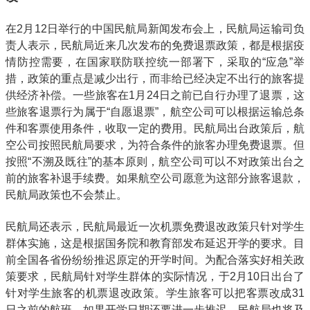
在2月12日举行的中国民航局新闻发布会上，民航局运输司负
责人表示，民航局近来几次发布的免费退票政策，都是根据疫
情防控需要，在国家联防联控统一部署下，采取的“应急”举
措，政策的重点是减少出行，而非给已经决定不出行的旅客提
供经济补偿。一些旅客在1月24日之前已自行办理了退票，这
些旅客退票行为属于“自愿退票”，航空公司可以根据运输总条
件和客票使用条件，收取一定的费用。民航局出台政策后，航
空公司按照民航局要求，为符合条件的旅客办理免费退票。但
按照“不溯及既往”的基本原则，航空公司可以不对政策出台之
前的旅客补退手续费。如果航空公司愿意为这部分旅客退款，
民航局政策也不会禁止。
民航局还表示，民航局最近一次机票免费退改政策只针对学生
群体实施，这是根据国务院和教育部发布延迟开学的要求。目
前全国各省份纷纷推迟原定的开学时间。为配合落实好相关政
策要求，民航局针对学生群体的实际情况，于2月10日出台了
针对学生旅客的机票退改政策。学生旅客可以把客票改成31
日之前的航班，如果开学日期还要进一步推迟，民航局也将及