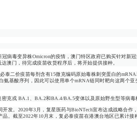
毒变异株Omicron的疫情，澳门特区政府已购买针对新冠病毒Om
已抵达澳门，待完成疫苗收货程序后，将开始提供接种。
必泰二价疫苗每剂含有15微克编码原始毒株刺突蛋白的mRNA和1
蛋白氨基酸序列，因此可以使用单个mRNA链同时靶向这两个亚变种
戎 BA.1、BA.2和BA.4/BA.5变体以及原始野生型等
共同开发。2020年3月，复星医药与BioNTech宣布达成战
苗产品。截至2022年10月末，复必泰疫苗在港澳台地区已累计接种